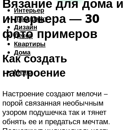
Вязание для дома и
Интерьер
интерьера — 30
Ландшафт
Дизайн
фото примеров
Декор
Квартиры
Дома
Как создать
настроение
Меню
Настроение создают мелочи –
порой связанная необычным
узором подушечка так и тянет
обнять ее и предаться мечтам.