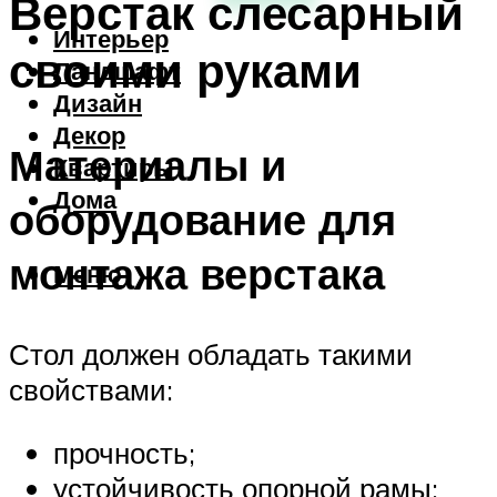
Верстак слесарный
Интерьер
своими руками
Ландшафт
Дизайн
Декор
Материалы и
Квартиры
Дома
оборудование для
монтажа верстака
Меню
Стол должен обладать такими
свойствами:
прочность;
устойчивость опорной рамы;