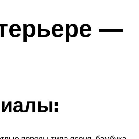
терьере —
риалы:
тлые породы типа ясеня, бамбука,