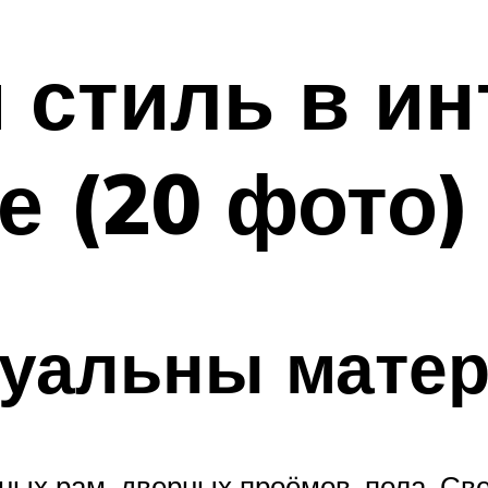
 стиль в ин
 (20 фото)
туальны мате
ых рам, дверных проёмов, пола. Све