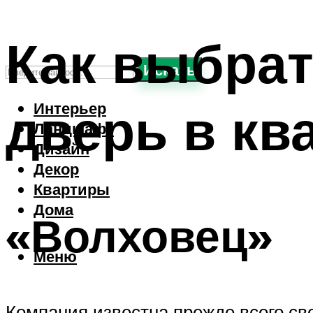
Как выбра
Искать
дверь в кв
Интерьер
Ландшафт
Дизайн
Декор
Квартиры
Дома
«Волховец»
Меню
Компания известна прежде всего св