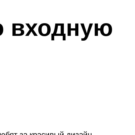
ю входную
юбят за красивый дизайн,