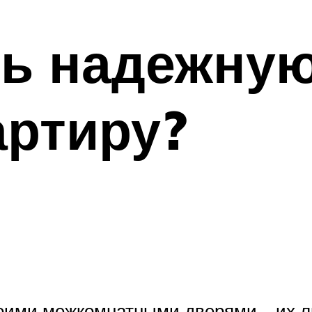
ть надежну
артиру?
оими межкомнатными дверями – их л