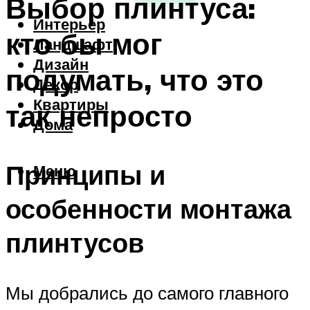
Выбор плинтуса:
Интерьер
кто бы мог
Ландшафт
Дизайн
подумать, что это
Декор
Квартиры
так непросто
Дома
Принципы и
Меню
особенности монтажа
плинтусов
Мы добрались до самого главного