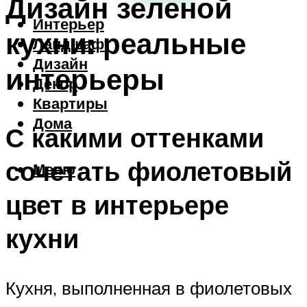
Дизайн зеленой
Интерьер
кухни: реальные
Ландшафт
Дизайн
интерьеры
Декор
Квартиры
Дома
С какими оттенками
сочетать фиолетовый
Меню
цвет в интерьере
кухни
Кухня, выполненная в фиолетовых