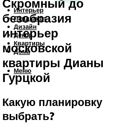
Скромный до
Интерьер
безобразия
Ландшафт
Дизайн
интерьер
Декор
Квартиры
московской
Дома
квартиры Дианы
Меню
Гурцкой
Какую планировку
выбрать?