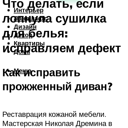
Что делать, если
Интерьер
лопнула сушилка
Ландшафт
Дизайн
для белья:
Декор
Квартиры
исправляем дефект
Дома
Как исправить
Меню
прожженный диван?
Реставрация кожаной мебели.
Мастерская Николая Дремина в