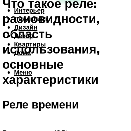
Что такое реле:
Интерьер
разновидности,
Ландшафт
Дизайн
область
Декор
Квартиры
использования,
Дома
основные
Меню
характеристики
Реле времени