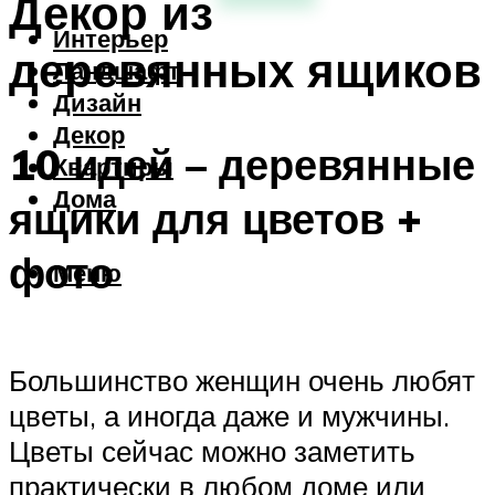
Декор из
Интерьер
деревянных ящиков
Ландшафт
Дизайн
Декор
10 идей – деревянные
Квартиры
Дома
ящики для цветов +
фото
Меню
Большинство женщин очень любят
цветы, а иногда даже и мужчины.
Цветы сейчас можно заметить
практически в любом доме или