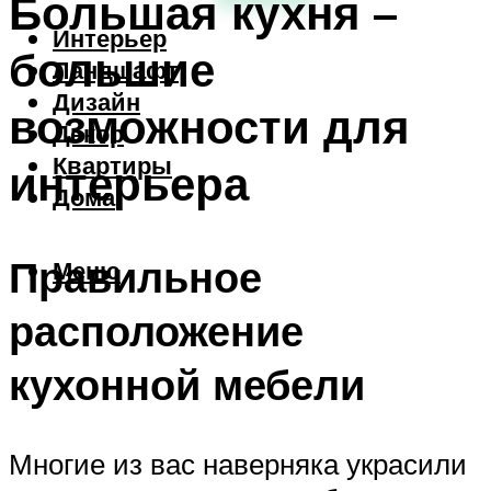
Большая кухня –
Интерьер
большие
Ландшафт
Дизайн
возможности для
Декор
Квартиры
интерьера
Дома
Правильное
Меню
расположение
кухонной мебели
Многие из вас наверняка украсили