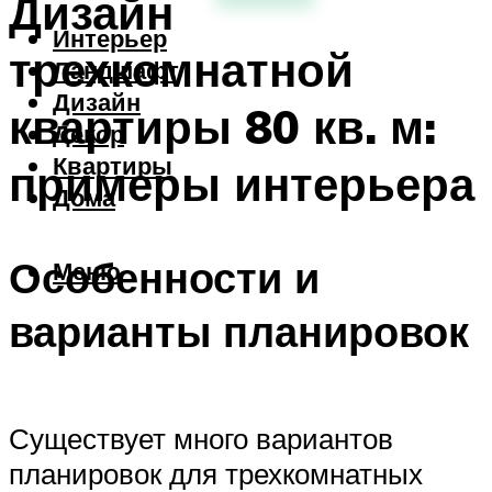
Дизайн
Интерьер
трехкомнатной
Ландшафт
Дизайн
квартиры 80 кв. м:
Декор
Квартиры
примеры интерьера
Дома
Особенности и
Меню
варианты планировок
Существует много вариантов
планировок для трехкомнатных