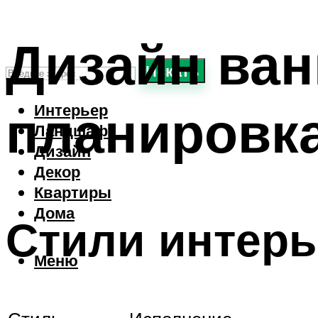
Дизайн ван
Искать
планировка
Интерьер
Ландшафт
Дизайн
Декор
Квартиры
Дома
Стили интерь
Меню