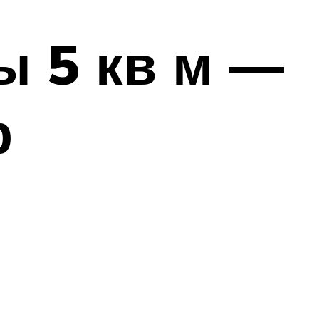
ы 5 кв м —
р