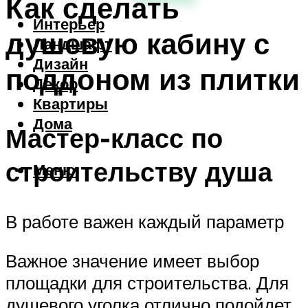
Как сделать
Интерьер
душевую кабину с
Ландшафт
Дизайн
поддоном из плитки
Декор
Квартиры
Дома
Мастер-класс по
строительству душа
Меню
В работе важен каждый параметр
Важное значение имеет выбор
площадки для строительства. Для
душевого уголка отлично подойдет