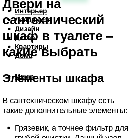
Двери на
Интерьер
сантехнический
Ландшафт
Дизайн
шкаф в туалете –
Декор
Квартиры
какие выбрать
Дома
Элементы шкафа
Меню
В сантехническом шкафу есть
такие дополнительные элементы:
Грязевик, а точнее фильтр для
грубой очистки. Данный узел