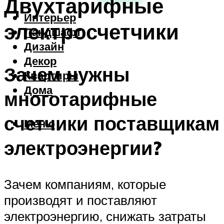
Двухтарифные
Интерьер
электросчетчики
Ландшафт
Дизайн
Декор
Зачем нужны
Квартиры
Дома
многотарифные
счетчики поставщикам
Меню
электроэнергии?
Зачем компаниям, которые
производят и поставляют
электроэнергию, снижать затраты