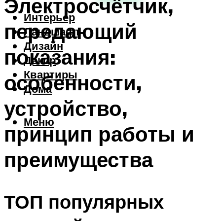
Электросчётчик,
Интерьер
передающий
Ландшафт
Дизайн
показания:
Декор
Квартиры
особенности,
Дома
устройство,
Меню
принцип работы и
преимущества
ТОП популярных