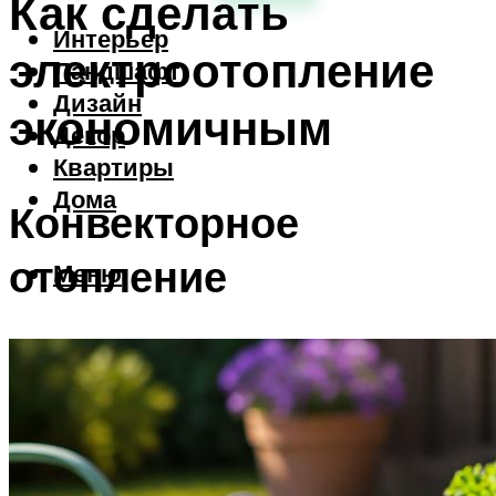
Как сделать
Интерьер
электроотопление
Ландшафт
Дизайн
экономичным
Декор
Квартиры
Дома
Конвекторное
отопление
Меню