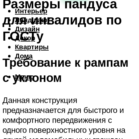
Размеры пандуса
Интерьер
для инвалидов по
Ландшафт
Дизайн
ГОСТу
Декор
Квартиры
Дома
Требование к рампам
с уклоном
Меню
Данная конструкция
предназначается для быстрого и
комфортного передвижения с
одного поверхностного уровня на