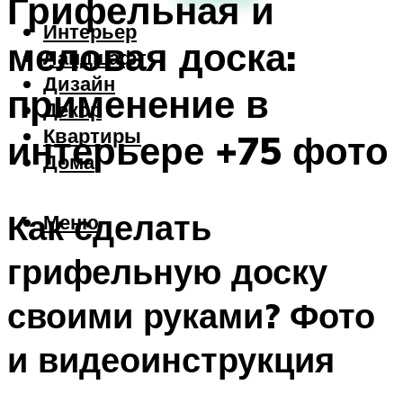
Грифельная и
Интерьер
меловая доска:
Ландшафт
Дизайн
применение в
Декор
Квартиры
интерьере +75 фото
Дома
Как сделать
Меню
грифельную доску
своими руками? Фото
и видеоинструкция