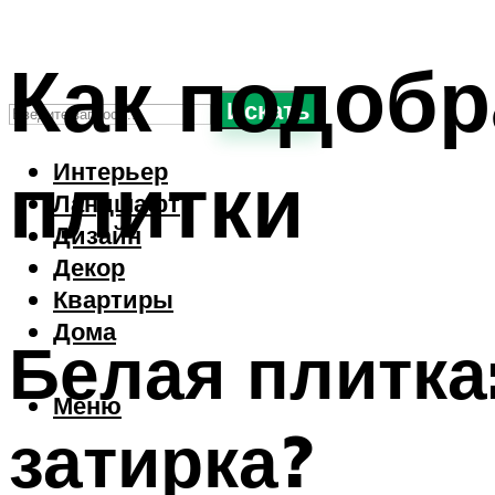
Как подобр
Искать
плитки
Интерьер
Ландшафт
Дизайн
Декор
Квартиры
Дома
Белая плитка
Меню
затирка?