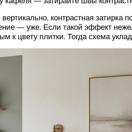
 кафеля — затирайте швы контраст
ертикально, контрастная затирка по
щение — уже. Если такой эффект неж
 к цвету плитки. Тогда схема уклад