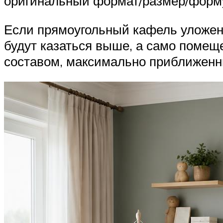
оригинальный формат/размер/форму
Если прямоугольный кафель уложен в
будут казаться выше, а само поме
составом, максимально приближенным