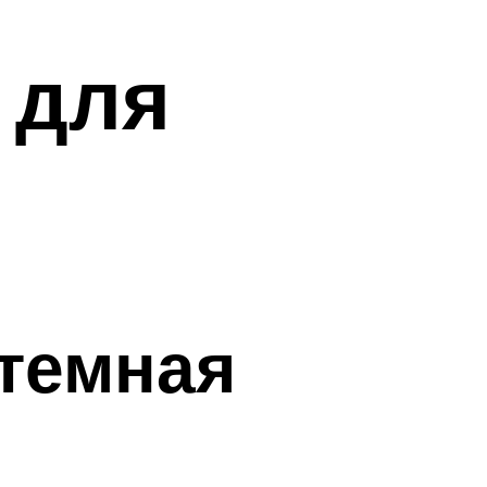
 для
 темная