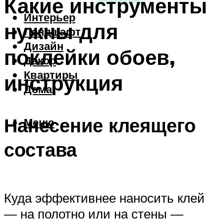
Какие инструменты
Интерьер
нужны для
Ландшафт
Дизайн
поклейки обоев,
Декор
Квартиры
инструкция
Дома
Нанесение клеящего
Меню
состава
Куда эффективнее наносить клей
— на полотно или на стены —