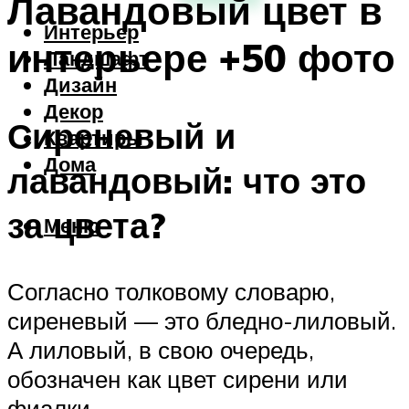
Лавандовый цвет в
Интерьер
интерьере +50 фото
Ландшафт
Дизайн
Декор
Сиреневый и
Квартиры
Дома
лавандовый: что это
за цвета?
Меню
Согласно толковому словарю,
сиреневый — это бледно-лиловый.
А лиловый, в свою очередь,
обозначен как цвет сирени или
фиалки.