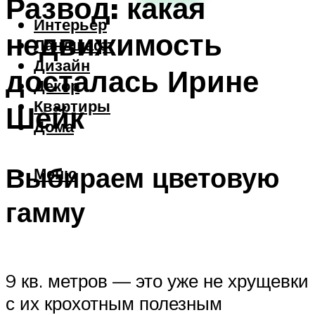
Развод: какая
Интерьер
недвижимость
Ландшафт
Дизайн
досталась Ирине
Декор
Квартиры
Шейк
Дома
Выбираем цветовую
Меню
гамму
9 кв. метров — это уже не хрущевки
с их крохотным полезным