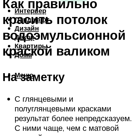
Как правильно
Интерьер
красить потолок
Ландшафт
Дизайн
водоэмульсионной
Декор
Квартиры
краской валиком
Дома
На заметку
Меню
С глянцевыми и
полуглянцевыми красками
результат более непредсказуем.
С ними чаще, чем с матовой