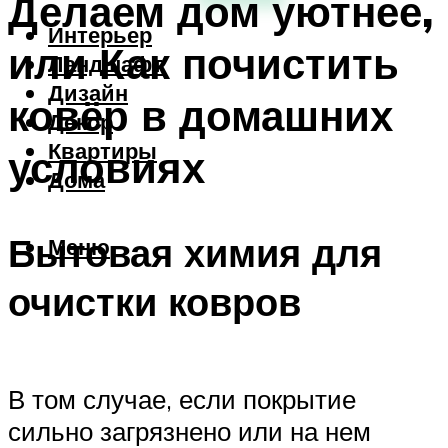
Делаем дом уютнее,
Интерьер
или Как почистить
Ландшафт
Дизайн
ковёр в домашних
Декор
Квартиры
условиях
Дома
Бытовая химия для
Меню
очистки ковров
В том случае, если покрытие
сильно загрязнено или на нем