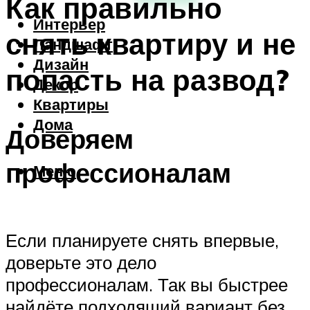
Как правильно
Интерьер
снять квартиру и не
Ландшафт
Дизайн
попасть на развод?
Декор
Квартиры
Дома
Доверяем
профессионалам
Меню
Если планируете снять впервые,
доверьте это дело
профессионалам. Так вы быстрее
найдёте подходящий вариант без