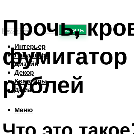
Прочь, кр
Искать
фумигатор 
Интерьер
Ландшафт
Дизайн
Декор
рублей
Квартиры
Дома
Меню
Что это такое