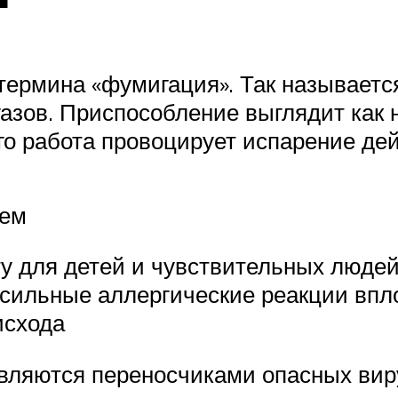
термина «фумигация». Так называетс
азов. Приспособление выглядит как 
го работа провоцирует испарение де
сем
у для детей и чувствительных людей
сильные аллергические реакции впло
исхода
являются переносчиками опасных ви