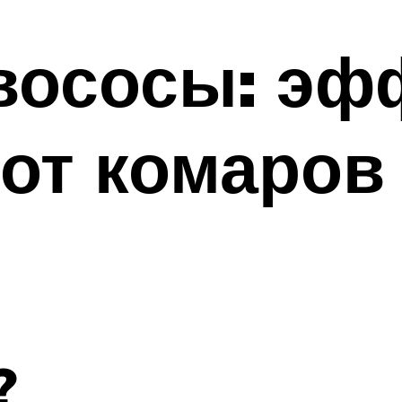
овососы: э
от комаров 
?