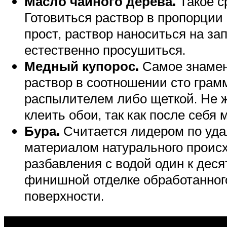
Масло чайного дерева.
Такое с
Готовиться раствор в пропорции
прост, раствор наноситься на з
естественно просушиться.
Медный купорос.
Самое знамен
раствор в соотношении сто грам
распылителем либо щеткой. Не ж
клеить обои, так как после себя
Бура.
Считается лидером по уда
материалом натурального происх
разбавления с водой один к дес
финишной отделке обработанного
поверхности.