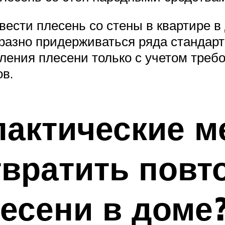
ывести плесень со стены в квартире 
разно придерживаться ряда стандар
ения плесени только с учетом требо
в.
актические м
вратить повт
есени в доме