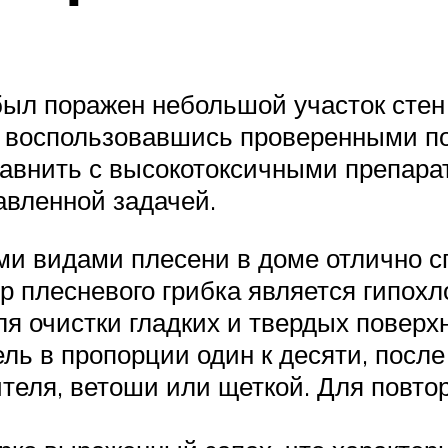
был поражен небольшой участок стен
е, воспользовавшись проверенными п
авнить с высокотоксичными препарат
авленной задачей.
ми видами плесени в доме отлично с
 плесневого грибка является гипохл
я очистки гладких и твердых поверхн
ль в пропорции один к десяти, посл
еля, ветоши или щеткой. Для повтор