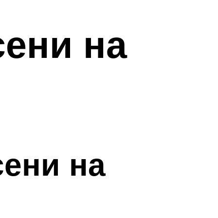
сени на
сени на