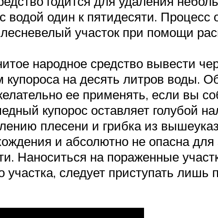
редство годится для удаления небол
 с водой один к пятидесяти. Процесс
аплесневелый участок при помощи рас
итое народное средство вывести черн
м купороса на десять литров воды. 
елательно ее применять, если вы со
 медный купорос оставляет голубой на
лению плесени и грибка из вышеуказ
ождения и абсолютно не опасна для 
яти. Наноситься на пораженные участ
 участка, следует приступать лишь 