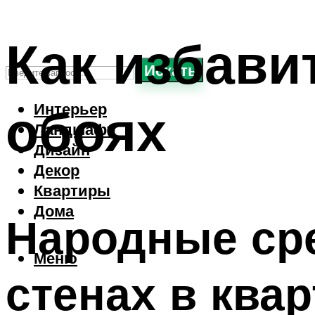
Как избави
Искать
обоях
Интерьер
Ландшафт
Дизайн
Декор
Квартиры
Дома
Народные сре
Меню
стенах в ква