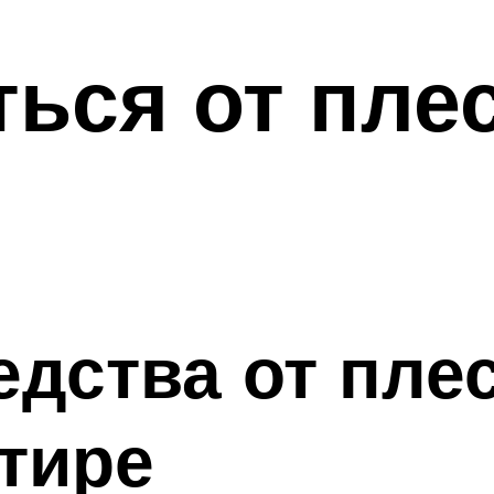
ться от пле
дства от пле
ртире