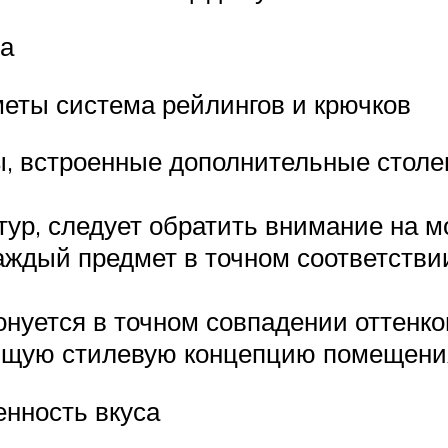
та
еты система рейлингов и крючков
ы, встроенные дополнительные стол
итур, следует обратить внимание на
аждый предмет в точном соответстви
онуется в точном совпадении оттенк
бщую стилевую концепцию помещени
нность вкуса