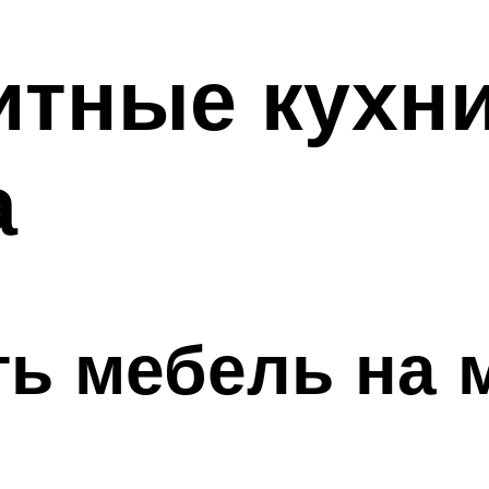
тные кухни
а
ть мебель на 