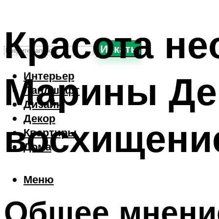
Красота не
Искать
Марины Де
Интерьер
Ландшафт
Дизайн
Декор
восхищени
Квартиры
Дома
Меню
Общее мнени