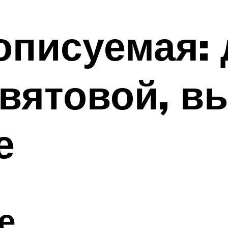
описуемая:
вятовой, 
е
е