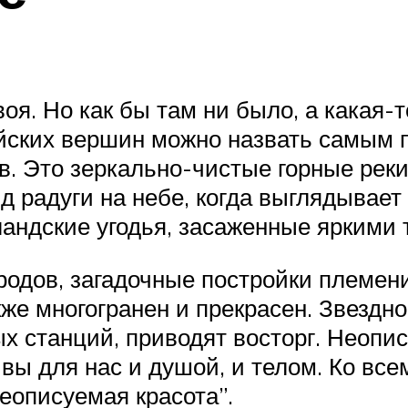
я. Но как бы там ни было, а какая-т
йских вершин можно назвать самым 
в. Это зеркально-чистые горные реки
д радуги на небе, когда выглядывает
андские угодья, засаженные яркими
родов, загадочные постройки племен
е многогранен и прекрасен. Звездное
х станций, приводят восторг. Неопи
ивы для нас и душой, и телом. Ко все
еописуемая красота”.