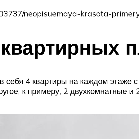
e/303737/neopisuemaya-krasota-primery
 квартирных 
в себя 4 квартиры на каждом этаже с
угое, к примеру, 2 двухкомнатные и