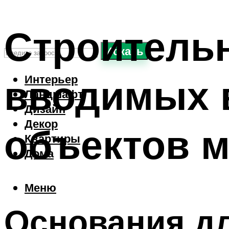
Строитель
Искать
вводимых 
Интерьер
Ландшафт
Дизайн
Декор
объектов 
Квартиры
Дома
Меню
Основания дл