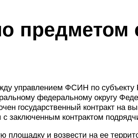
ло предметом 
ежду управлением ФСИН по субъекту 
тральному федеральному округу Фед
ючен государственный контракт на 
и с заключенным контрактом подрядчи
ую площадку и возвести на ее терри