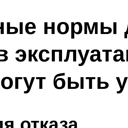
ные нормы 
в эксплуат
могут быть
я отказа