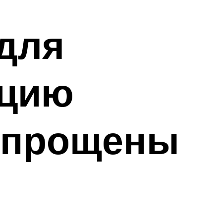
для
ацию
 упрощены