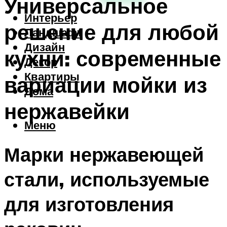
Универсальное
Интерьер
решение для любой
Ландшафт
Дизайн
кухни: современные
Декор
Квартиры
вариации мойки из
Дома
нержавейки
Меню
Марки нержавеющей
стали, используемые
для изготовления