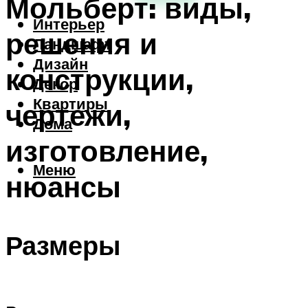
Мольберт: виды,
Интерьер
решения и
Ландшафт
Дизайн
конструкции,
Декор
Квартиры
чертежи,
Дома
изготовление,
Меню
нюансы
Размеры