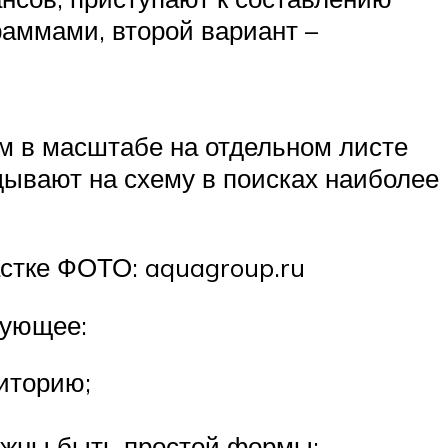
аммами, второй вариант –
ем в масштабе на отдельном листе
дывают на схему в поисках наиболее
астке ФОТО: aquagroup.ru
дующее:
иторию;
должны быть простой формы;