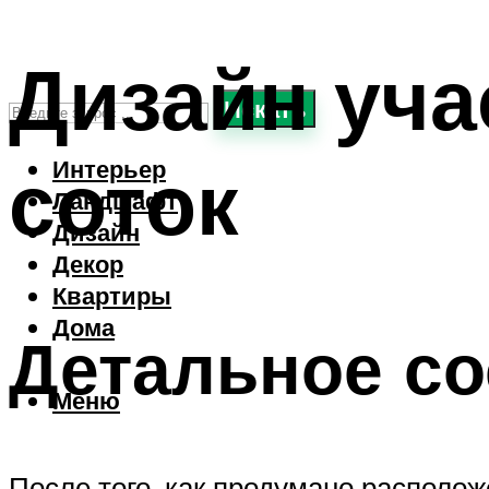
Дизайн уча
Искать
соток
Интерьер
Ландшафт
Дизайн
Декор
Квартиры
Дома
Детальное с
Меню
После того, как продумано располож