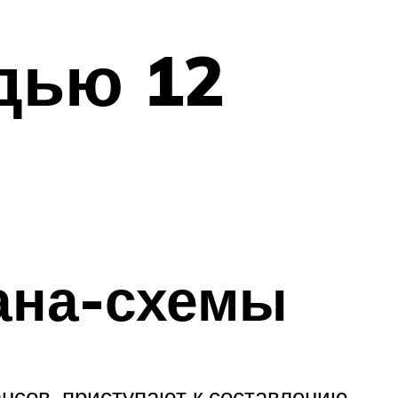
дью 12
ана-схемы
ансов, приступают к составлению