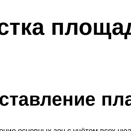
стка площа
оставление пл
ение основных зон с учётом всех ню