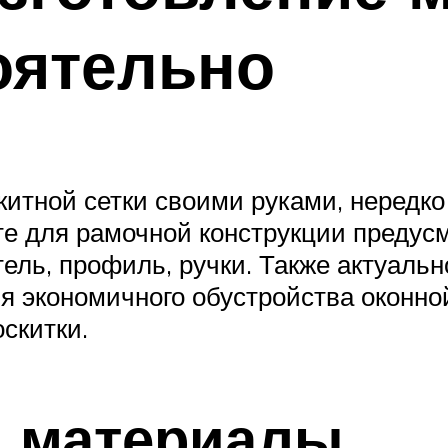
оятельно
китной сетки своими руками, нередк
те для рамочной конструкции предус
тель, профиль, ручки. Также актуаль
ля экономичного обустройства оконно
скитки.
и материалы