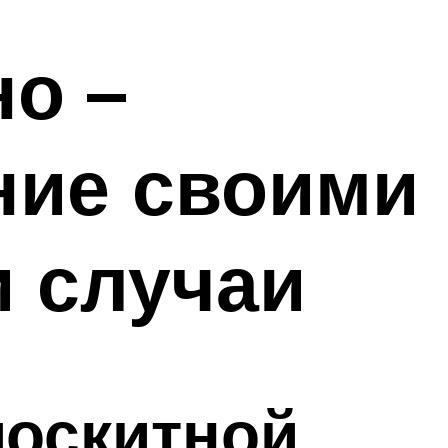
но –
ние своими
и случаи
москитной