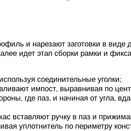
рофиль и нарезают заготовки в виде
алее идет этап сборки рамки и фикс
используя соединительные уголки;
вливают импост, выравнивая по цент
роны, где паз, и начиная от угла, вд
ркас вставляют ручку в паз и прижим
ливая уплотнитель по периметру конс