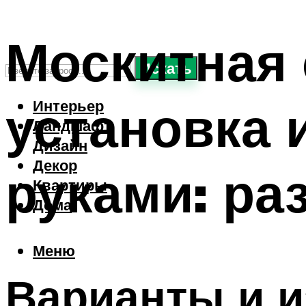
Москитная 
Искать
установка 
Интерьер
Ландшафт
Дизайн
Декор
руками: ра
Квартиры
Дома
Меню
Варианты и и