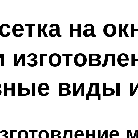
сетка на ок
и изготовле
зные виды 
зготовление 