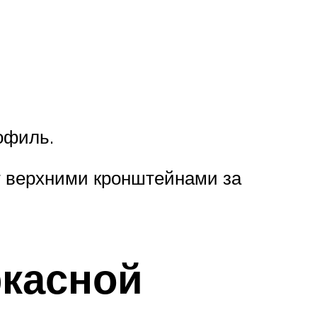
офиль.
 верхними кронштейнами за
ркасной