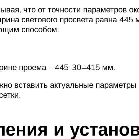
ывая, что от точности параметров ок
рина светового просвета равна 445 
ющим способом:
рине проема – 445-30=415 мм.
но вставить актуальные параметры с
сетки.
ления и устано