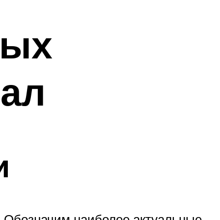
вых
зал
и
. Обозначим наиболее актуальные.