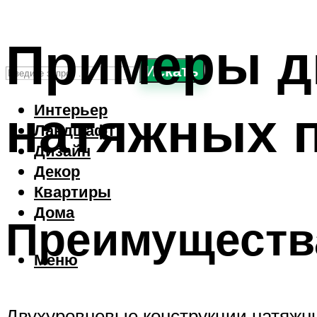
Примеры д
Искать
натяжных п
Интерьер
Ландшафт
Дизайн
Декор
Квартиры
Дома
Преимущества
Меню
Двухуровневые конструкции натяжны