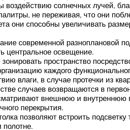
 воздействию солнечных лучей, бла
литры, не переживая, что они побле
ета они способны увеличивать разме
ание современной разноплановой под
ть центральное освещение.
 зонировать пространство посредств
 организацию каждого функционально
ию влаги, в случае протечки из ква
нстве случаев возвращаются в перво
матривают внешнюю и внутреннюю по
чного перекрытия.
олка позволяют встроить подсветку 
 полотне.