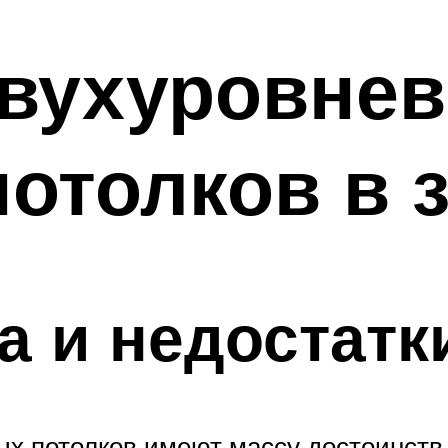
вухуровне
отолков в 
 и недостатк
х потолков имеют массу достоинств