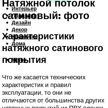
Натяжной потолок
Интерьер
сатиновый: фото
Ландшафт
Дизайн
Декор
Характеристики
Квартиры
Дома
натяжного сатинового
покрытия
Меню
Что же касается технических
характеристик и правил
эксплуатации, то они не
отличаются от большинства других
натяжных покрытий из ПВХ пленки.