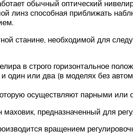
 работает обычный оптический нивели
емой линз способная приближать наб
ием.
тной станине, необходимой для след
лира в строго горизонтальное полож
 и один или два (в моделях без авто
 которую осуществляют парными или
 маховик, предназначенный для регу
роизводится вращением регулировочн