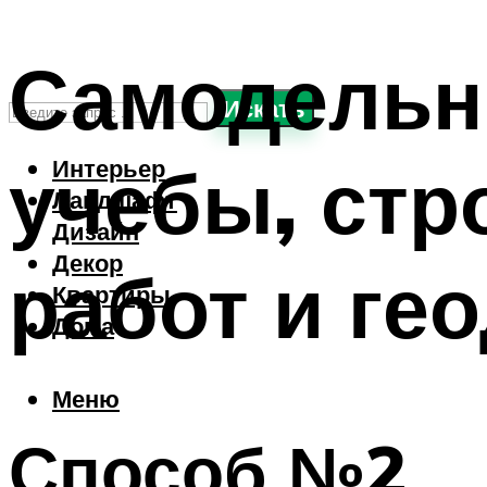
Самодельн
Искать
учебы, ст
Интерьер
Ландшафт
Дизайн
Декор
работ и ге
Квартиры
Дома
Меню
Способ №2