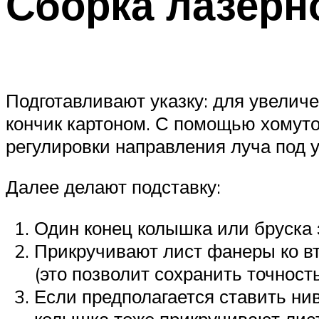
Сборка лазерн
Подготавливают указку: для увеличе
кончик картоном. С помощью хомуто
регулировки направления луча под 
Далее делают подставку:
Один конец колышка или бруска 
Прикручивают лист фанеры ко вт
(это позволит сохранить точност
Если предполагается ставить нив
колышка тоже прикручивают лис