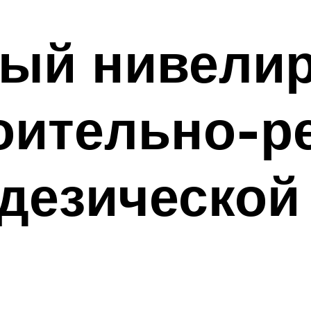
ый нивелир
роительно-
одезической