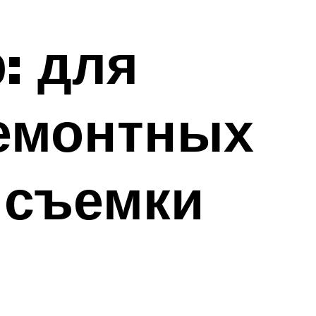
: для
ремонтных
 съемки