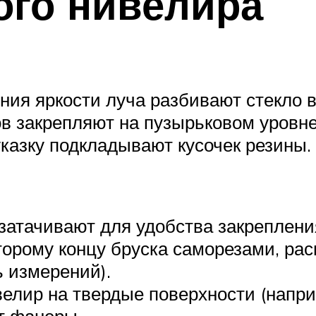
ого нивелира
ния яркости луча разбивают стекло 
в закрепляют на пузырьковом уровне 
указку подкладывают кусочек резины.
затачивают для удобства закрепления
орому концу бруска саморезами, рас
ь измерений).
елир на твердые поверхности (наприм
т фанеры.