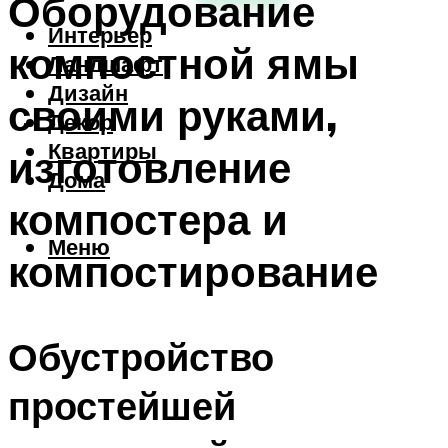
Оборудование
Интерьер
компостной ямы
Ландшафт
Дизайн
своими руками,
Декор
Квартиры
изготовление
Дома
компостера и
Меню
компостирование
Обустройство
простейшей