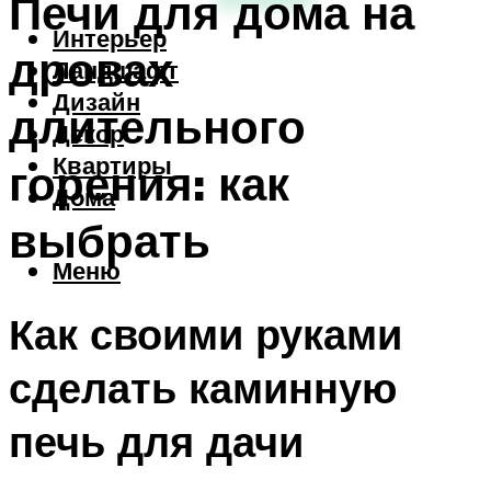
Печи для дома на
Интерьер
дровах
Ландшафт
Дизайн
длительного
Декор
Квартиры
горения: как
Дома
выбрать
Меню
Как своими руками
сделать каминную
печь для дачи