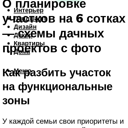
О планировке
Интерьер
участков на 6 сотках
Ландшафт
Дизайн
— схемы дачных
Декор
Квартиры
проектов с фото
Дома
Как разбить участок
Меню
на функциональные
зоны
У каждой семьи свои приоритеты и