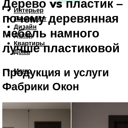
Дерево vs пластик –
Интерьер
почему деревянная
Ландшафт
Дизайн
мебель намного
Декор
Квартиры
лучше пластиковой
Дома
Продукция и услуги
Меню
Фабрики Окон