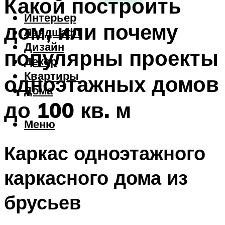
Какой построить
Интерьер
дом, или почему
Ландшафт
Дизайн
популярны проекты
Декор
Квартиры
одноэтажных домов
Дома
до 100 кв. м
Меню
Каркас одноэтажного
каркасного дома из
брусьев