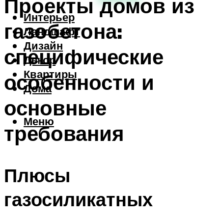
Проекты домов из
Интерьер
газобетона:
Ландшафт
Дизайн
специфические
Декор
Квартиры
особенности и
Дома
основные
Меню
требования
Плюсы
газосиликатных