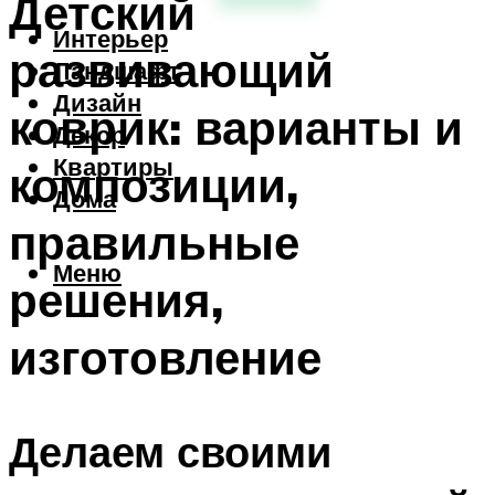
Детский
Интерьер
развивающий
Ландшафт
Дизайн
коврик: варианты и
Декор
Квартиры
композиции,
Дома
правильные
Меню
решения,
изготовление
Делаем своими