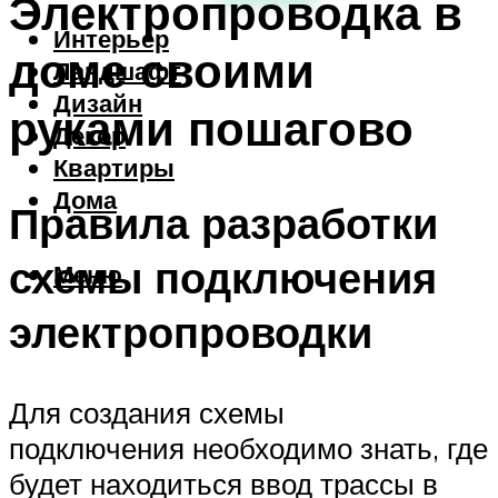
Электропроводка в
Интерьер
доме своими
Ландшафт
Дизайн
руками пошагово
Декор
Квартиры
Дома
Правила разработки
схемы подключения
Меню
электропроводки
Для создания схемы
подключения необходимо знать, где
будет находиться ввод трассы в