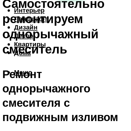
Самостоятельно
Интерьер
ремонтируем
Ландшафт
Дизайн
однорычажный
Декор
Квартиры
смеситель
Дома
Ремонт
Меню
однорычажного
смесителя с
подвижным изливом