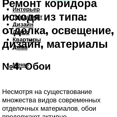
Ремонт коридора
Интерьер
исходя из типа:
Ландшафт
Дизайн
отделка, освещение,
Декор
Квартиры
дизайн, материалы
Дома
№4. Обои
Меню
Несмотря на существование
множества видов современных
отделочных материалов, обои
продолжают активно