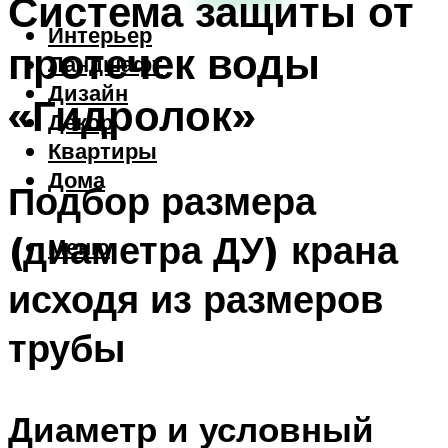
Система защиты от
Интерьер
протечек воды
Ландшафт
Дизайн
«Гидролок»
Декор
Квартиры
Дома
Подбор размера
(диаметра ДУ) крана
Меню
исходя из размеров
трубы
Диаметр и условный